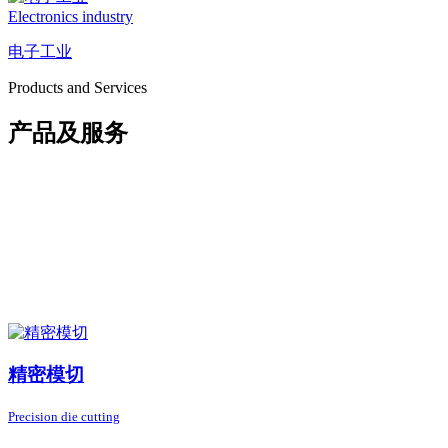
Electronics industry
电子工业
Products and Services
产品及服务
精密模切
Precision die cutting