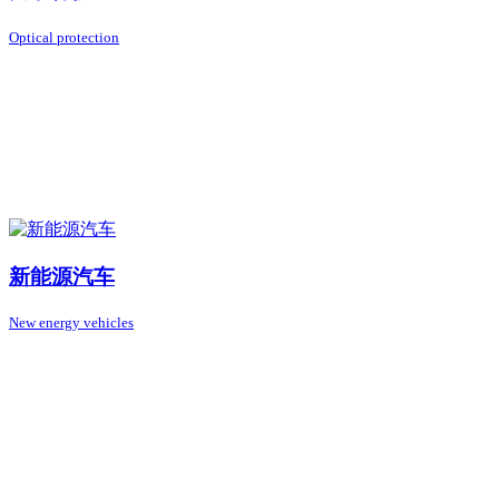
Optical protection
新能源汽车
New energy vehicles