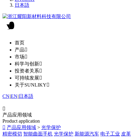
日本語
首页
产品

市场

科学与创新

投资者关系

可持续发展

关于SUNLIKY

CN
|
EN
|
日本語

产品应用领域
Product application

产品应用领域
>
光学保护
精密模切
智能曲面手机
光学保护
新能源汽车
电子工业
皮革