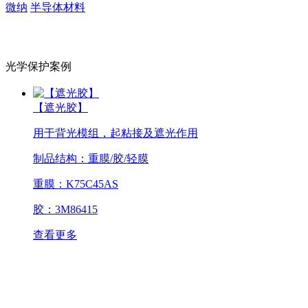
微纳
半导体材料
光学保护案例
【遮光胶】
用于背光模组，起粘接及遮光作用
制品结构：重膜/胶/轻膜
重膜：K75C45AS
胶：3M86415
查看更多