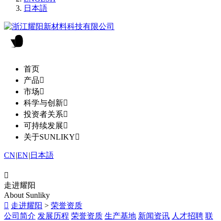
日本語
首页
产品

市场

科学与创新

投资者关系

可持续发展

关于SUNLIKY

CN
|
EN
|
日本語

走进耀阳
About Sunliky

走进耀阳
>
荣誉资质
公司简介
发展历程
荣誉资质
生产基地
新闻资讯
人才招聘
联